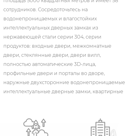
площадь 5000 квадратных метров и имеет 58
сотрудников. Сосредоточьтесь на
водонепроницаемых и влагостойких
интеллектуальных дверных замках из
нержавеющей стали серии 304, серии
продуктов: входные двери, межкомнатные
двери, стеклянные двери, двери вилл,
полностью автоматические 3D-лица,
профильные двери и порталы во дворе,
наружные двухсторонние водонепроницаемые
интеллектуальные дверные замки, квартирные
замки, кампусные замки, механические камни
из нержавеющей стали. Исключительно для
проектов по благоустройству дома и
недвижимости, а также акций Dahua, Hangxiao