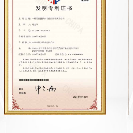
цехов площадью 3500 м2, оснащенных станками
для лазерной резки. Штамповочное
оборудование включает в себя гидравлический
станок, сварочный автомат и станок для тонкой
гравировки. Благодаря автоматической линии
полировки, автоматической линии очистки,
сборочной линии и другому
профессиональному оборудованию с более чем
50 комплектами годовой объем производства
может достигать 300 000 комплектов. Корпуса
замков изготовлены из нержавеющей стали 304,
которая не ржавеет и долговечна. У нас есть
много оборудования для проверки качества,
например, тестер функций всего замка. Ящик
для экспериментов с постоянной температурой