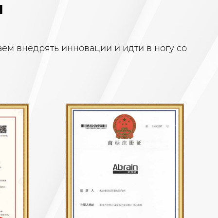
ной температурой и комнатой, испытательная
И
 на старение и т. д., и мы набираем
орый будет следить за каждым звеном, строго
м внедрять инновации и идти в ногу со