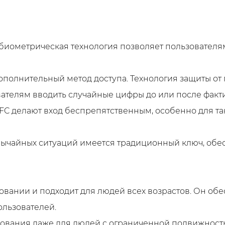
 биометрическая технология позволяет пользователя
дополнительный метод доступа. Технология защиты о
ателям вводить случайные цифры до или после факти
 NFC делают вход беспрепятственным, особенно для т
звычайных ситуаций имеется традиционный ключ, обе
овании и подходит для людей всех возрастов. Он обе
ользователей.
ьзования даже для людей с ограниченной подвижност