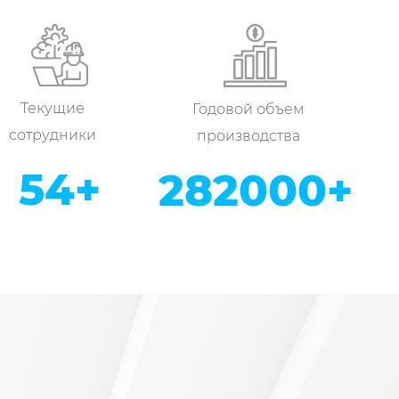
тью, а также выиграла демонстрационное
тие уровня АА «Выполняй контракт и
приятие по сертификации «Сделано в
Alibaba.
Текущие
Годовой объем
группу исследований и разработок, от
сотрудники
производства
трукции до разработки пресс-форм,
58
+
300000
+
одство может быть выполнено независимо с
0 м2, оснащенных станками для лазерной
себя гидравлический станок, сварочный
аря автоматической линии полировки,
и и другому профессиональному
вой объем производства может достигать 300
 нержавеющей стали 304, которая не ржавеет и
проверки качества, например, тестер функций