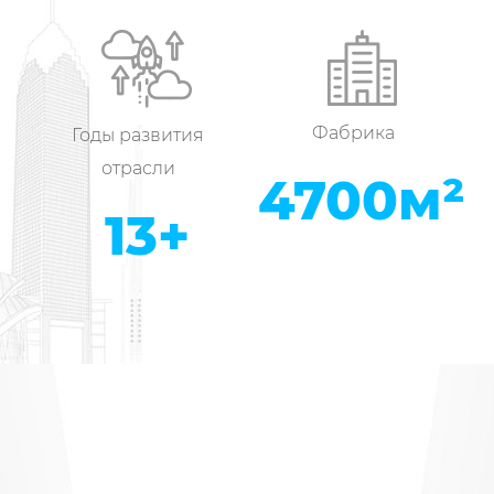
система управления охраной труда и безопаснос
патентное предприятие города Юнкан. Предприя
выполняй обещание» провинции Чжэцзян и пред
Чжэцзяне» провинции Чжэцзян. И суперфабрика 
Фабрика
Годы развития
Компания имеет профессиональную независимую 
отрасли
5000
м²
внешнего вида продукта и проектирования конс
14
+
прототипирования продукта, а массовое произв
помощью производственных цехов площадью 350
резки. Штамповочное оборудование включает в 
автомат и станок для тонкой гравировки. Благод
автоматической линии очистки, сборочной лини
оборудованию с более чем 50 комплектами годо
000 комплектов. Корпуса замков изготовлены из
долговечна. У нас есть много оборудования для 