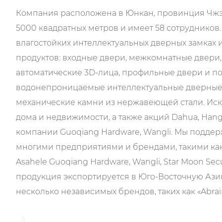
Компания расположена в Юнкан, провинция Чжэцз
5000 квадратных метров и имеет 58 сотрудников
ких как спальни, домашние офисы или складские пом
влагостойких интеллектуальных дверных замках 
удобство для всех членов семьи, а дизайн замка доп
продуктов: входные двери, межкомнатные двери,
обеспечивает душевное спокойствие во время чрез
автоматические 3D-лица, профильные двери и п
водонепроницаемые интеллектуальные дверные з
механические камни из нержавеющей стали. Иск
ир и представляют собой надежное решение для отде
дома и недвижимости, а также акций Dahua, Hang
ять доступом без необходимости использования нес
компании Guoqiang Hardware, Wangli. Мы подде
ли картами упрощает вход без ключа.
многими предприятиями и брендами, такими как D
Asahele Guoqiang Hardware, Wangli, Star Moon Secur
местного проживания, обеспечивая индивидуальный д
продукция экспортируется в Юго-Восточную Ази
уют, что только авторизованные лица смогут войти в
несколько независимых брендов, таких как «Abrain
ь предоставлены краткосрочным пользователям или 
национальных патентов на изобретения, полезн
ниверсальное и безопасное решение для использов
сертификацию системы менеджмента качества. С