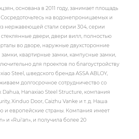
ян, основана в 2011 году, занимает площадь
. Сосредоточьтесь на водонепроницаемых и
ещения.
из нержавеющей стали серии 304, серии
олняет современный интерьер дома.
 стеклянные двери, двери вилл, полностью
вычайных ситуаций или отключений
орталы во дворе, наружные двухсторонние
амки, квартирные замки, кампусные замки,
лючительно для проектов по благоустройству
льных помещений.
xiao Steel, шведского бренда ASSA ABLOY,
кольких ключей.
рживаем долгосрочное сотрудничество со
ahua, Hanaxiao Steel Structure, компания
ity, Xinduo Door, Caizhu Vanke и т. д. Наша
оступ к отдельным комнатам.
ю и европейские страны. Компания имеет
 определенные зоны.
» и «Rui'an», и получила более 20
членам команды.
ые модели и внешний вид. Компания прошла
ания внутри помещений, сочетающее в себе
истема экологического менеджмента и